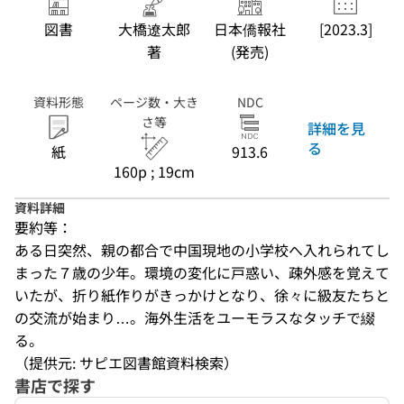
図書
大橋遼太郎
日本僑報社
[2023.3]
著
(発売)
資料形態
ページ数・大き
NDC
さ等
詳細を見
る
紙
913.6
160p ; 19cm
資料詳細
要約等：
ある日突然、親の都合で中国現地の小学校へ入れられてし
まった７歳の少年。環境の変化に戸惑い、疎外感を覚えて
いたが、折り紙作りがきっかけとなり、徐々に級友たちと
の交流が始まり…。海外生活をユーモラスなタッチで綴
る。
（提供元: サピエ図書館資料検索）
書店で探す