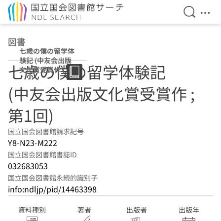
検索を開
メニ
本文へ移動
図書
七歳の僕の留学体
験記 (中友会出版
七歳の僕の留学体験記
文化賞受賞作 ; 第
1回)
(中友会出版文化賞受賞作 ;
第1回)
国立国会図書館請求記号
Y8-N23-M222
国立国会図書館書誌ID
032683053
国立国会図書館永続的識別子
info:ndljp/pid/14463398
資料種別
著者
出版者
出版年