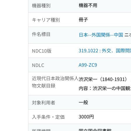
機器不用
機器種別
冊子
キャリア種別
件名標目
日本--外国関係--中国
ニ
319.1022 : 外交．国際
NDC10版
A99-ZC9
NDLC
近現代日本政治関係人
渋沢栄一（1840-1931
物文献目録
内容：渋沢栄一の中国観から
一般
対象利用者
3000円
入手条件・定価
国立国会図書館
所蔵機関