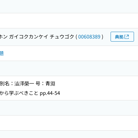
ホン ガイコクカンケイ チュウゴク
(
00608389
)
典拠
問題
） 別名：澁澤榮一 号：青淵
学ぶべきこと pp.44-54