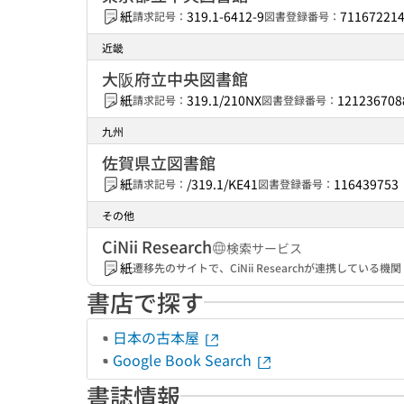
紙
319.1-6412-9
71167221
請求記号：
図書登録番号：
近畿
大阪府立中央図書館
紙
319.1/210NX
121236708
請求記号：
図書登録番号：
九州
佐賀県立図書館
紙
/319.1/KE41
116439753
請求記号：
図書登録番号：
その他
CiNii Research
検索サービス
紙
遷移先のサイトで、CiNii Researchが連携してい
書店で探す
日本の古本屋
Google Book Search
書誌情報