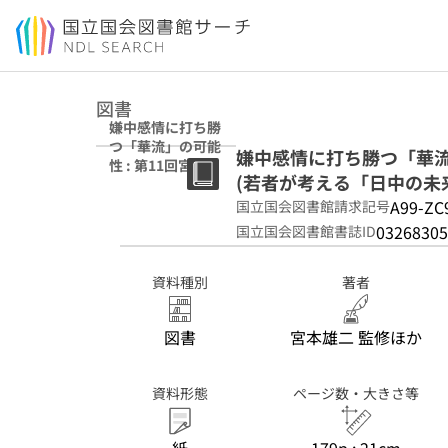
本文へ移動
図書
嫌中感情に打ち勝
つ「華流」の可能
嫌中感情に打ち勝つ「華流
性 : 第11回宮本賞
(若者が考える「日中の未来」 
受賞論文集 (若者
が考える「日中の
A99-ZC
国立国会図書館請求記号
未来」 ; Vol.9)
03268305
国立国会図書館書誌ID
資料種別
著者
図書
宮本雄二 監修ほか
資料形態
ページ数・大きさ等