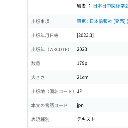
編者 ：
日本日中関係学
東京 : 日本僑報社 (発売) 
出版事項
[2023.3]
出版年月日等
2023
出版年（W3CDTF）
179p
数量
21cm
大きさ
JP
出版地（国名コード）
jpn
本文の言語コード
テキスト
表現種別