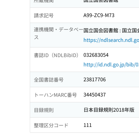
A99-ZC9-M73
請求記号
連携機関・データベー
国立国会図書館 : 国立
ス
https://ndlsearch.ndl.go
032683054
書誌ID（NDLBibID）
http://id.ndl.go.jp/bib
23817706
全国書誌番号
34450437
トーハンMARC番号
日本目録規則2018年版
目録規則
111
整理区分コード