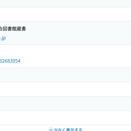
国会図書館蔵書
.jp
/032683054
少なく表示する