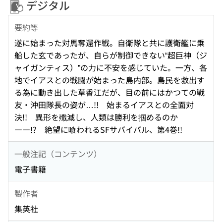
デジタル
要約等
遂に始まった対馬奪還作戦。自衛隊と共に護衛艦に乗
船した玄であったが、自らが制御できない“超巨神（ジ
ャイガンティス）”の力に不安を感じていた。一方、各
地でイアスとの戦闘が始まった島内部。島民を救出す
る為に動き出した草香江だが、目の前にはかつての戦
友・沖田隊長の姿が…!! 始まるイアスとの全面対
決!! 異形を殲滅し、人類は勝利を掴めるのか
――!? 絶望に喰われるSFサバイバル、第4巻!!
一般注記（コンテンツ）
電子書籍
製作者
集英社