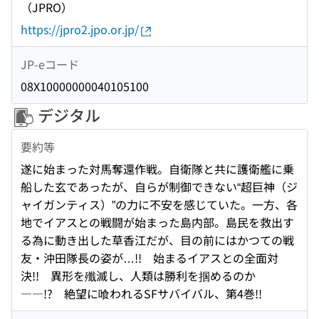
（JPRO）
https://jpro2.jpo.or.jp/
JP-eコード
08X10000000040105100
デジタル
要約等
遂に始まった対馬奪還作戦。自衛隊と共に護衛艦に乗
船した玄であったが、自らが制御できない“超巨神（ジ
ャイガンティス）”の力に不安を感じていた。一方、各
地でイアスとの戦闘が始まった島内部。島民を救出す
る為に動き出した草香江だが、目の前にはかつての戦
友・沖田隊長の姿が…!! 始まるイアスとの全面対
決!! 異形を殲滅し、人類は勝利を掴めるのか
――!? 絶望に喰われるSFサバイバル、第4巻!!