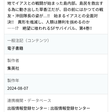
地でイアスとの戦闘が始まった島内部。島民を救出す
る為に動き出した草香江だが、目の前にはかつての戦
友・沖田隊長の姿が…!! 始まるイアスとの全面対
決!! 異形を殲滅し、人類は勝利を掴めるのか
――!? 絶望に喰われるSFサバイバル、第4巻!!
一般注記（コンテンツ）
電子書籍
製作者
集英社
製作年
2024-08-07
連携機関・データベース
出版情報登録センター : 出版情報登録センター