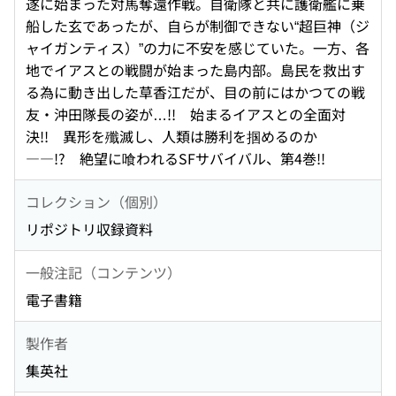
遂に始まった対馬奪還作戦。自衛隊と共に護衛艦に乗
船した玄であったが、自らが制御できない“超巨神（ジ
ャイガンティス）”の力に不安を感じていた。一方、各
地でイアスとの戦闘が始まった島内部。島民を救出す
る為に動き出した草香江だが、目の前にはかつての戦
友・沖田隊長の姿が…!! 始まるイアスとの全面対
決!! 異形を殲滅し、人類は勝利を掴めるのか
――!? 絶望に喰われるSFサバイバル、第4巻!!
コレクション（個別）
リポジトリ収録資料
一般注記（コンテンツ）
電子書籍
製作者
集英社