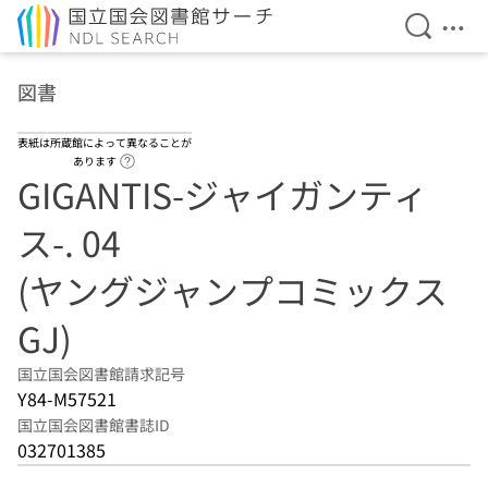
検索を開
メニ
本文へ移動
図書
表紙は所蔵館によって異なることが
ヘルプページへのリンク
あります
GIGANTIS-ジャイガンティ
ス-. 04
(ヤングジャンプコミックス
GJ)
国立国会図書館請求記号
Y84-M57521
国立国会図書館書誌ID
032701385