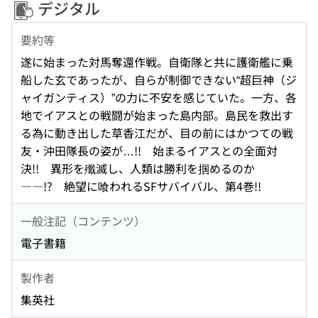
デジタル
要約等
遂に始まった対馬奪還作戦。自衛隊と共に護衛艦に乗
船した玄であったが、自らが制御できない“超巨神（ジ
ャイガンティス）”の力に不安を感じていた。一方、各
地でイアスとの戦闘が始まった島内部。島民を救出す
る為に動き出した草香江だが、目の前にはかつての戦
友・沖田隊長の姿が…!! 始まるイアスとの全面対
決!! 異形を殲滅し、人類は勝利を掴めるのか
――!? 絶望に喰われるSFサバイバル、第4巻!!
一般注記（コンテンツ）
電子書籍
製作者
集英社