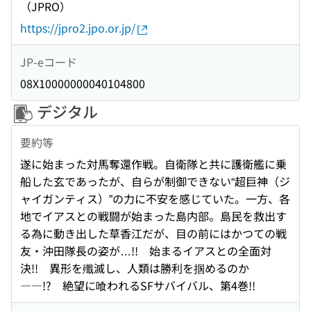
（JPRO）
https://jpro2.jpo.or.jp/
JP-eコード
08X10000000040104800
デジタル
要約等
遂に始まった対馬奪還作戦。自衛隊と共に護衛艦に乗
船した玄であったが、自らが制御できない“超巨神（ジ
ャイガンティス）”の力に不安を感じていた。一方、各
地でイアスとの戦闘が始まった島内部。島民を救出す
る為に動き出した草香江だが、目の前にはかつての戦
友・沖田隊長の姿が…!! 始まるイアスとの全面対
決!! 異形を殲滅し、人類は勝利を掴めるのか
――!? 絶望に喰われるSFサバイバル、第4巻!!