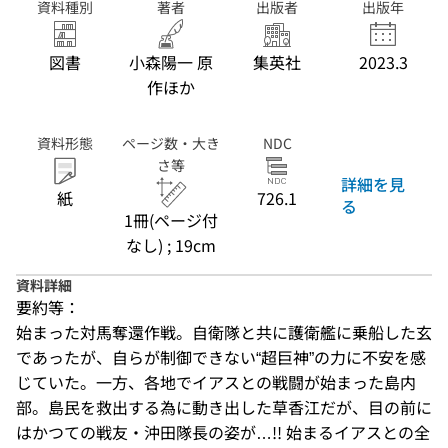
資料種別
著者
出版者
出版年
図書
小森陽一 原
集英社
2023.3
作ほか
資料形態
ページ数・大き
NDC
さ等
詳細を見
紙
726.1
る
1冊(ページ付
なし) ; 19cm
資料詳細
要約等：
始まった対馬奪還作戦。自衛隊と共に護衛艦に乗船した玄
であったが、自らが制御できない“超巨神”の力に不安を感
じていた。一方、各地でイアスとの戦闘が始まった島内
部。島民を救出する為に動き出した草香江だが、目の前に
はかつての戦友・沖田隊長の姿が…!! 始まるイアスとの全