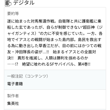
デジタル
要約等
遂に始まった対馬奪還作戦。自衛隊と共に護衛艦に乗
船した玄であったが、自らが制御できない“超巨神（ジ
ャイガンティス）”の力に不安を感じていた。一方、各
地でイアスとの戦闘が始まった島内部。島民を救出す
る為に動き出した草香江だが、目の前にはかつての戦
友・沖田隊長の姿が…!! 始まるイアスとの全面対
決!! 異形を殲滅し、人類は勝利を掴めるのか
――!? 絶望に喰われるSFサバイバル、第4巻!!
一般注記（コンテンツ）
電子書籍
製作者
集英社