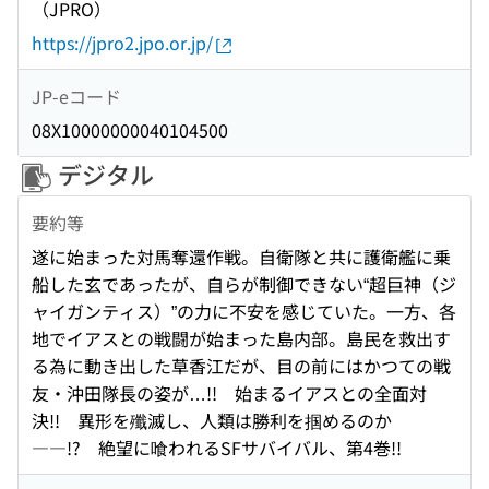
（JPRO）
https://jpro2.jpo.or.jp/
JP-eコード
08X10000000040104500
デジタル
要約等
遂に始まった対馬奪還作戦。自衛隊と共に護衛艦に乗
船した玄であったが、自らが制御できない“超巨神（ジ
ャイガンティス）”の力に不安を感じていた。一方、各
地でイアスとの戦闘が始まった島内部。島民を救出す
る為に動き出した草香江だが、目の前にはかつての戦
友・沖田隊長の姿が…!! 始まるイアスとの全面対
決!! 異形を殲滅し、人類は勝利を掴めるのか
――!? 絶望に喰われるSFサバイバル、第4巻!!