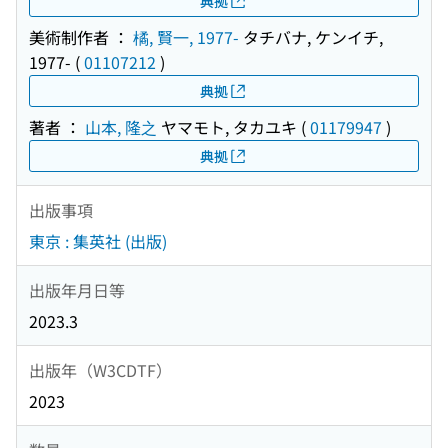
典拠
美術制作者 ：
橘, 賢一, 1977-
タチバナ, ケンイチ,
1977-
(
01107212
)
典拠
著者 ：
山本, 隆之
ヤマモト, タカユキ
(
01179947
)
典拠
出版事項
東京 : 集英社 (出版)
出版年月日等
2023.3
出版年（W3CDTF）
2023