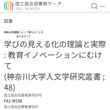
検索を開
メニ
本文へ移動
図書
表紙は所蔵館によって異なることが
ヘルプページへのリンク
あります
学びの見える化の理論と実際
: 教育イノベーションにむけ
て
(神奈川大学人文学研究叢書 ;
48)
国立国会図書館請求記号
FA1-M156
国立国会図書館書誌ID