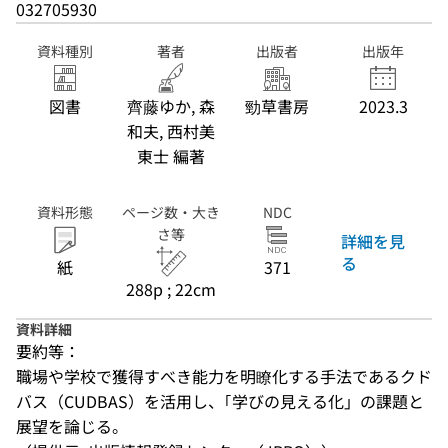
032705930
資料種別
著者
出版者
出版年
図書
齊藤ゆか, 森
勁草書房
2023.3
和夫, 西村美
東士 編著
資料形態
ページ数・大き
NDC
さ等
詳細を見
る
紙
371
288p ; 22cm
資料詳細
要約等：
職場や学校で獲得すべき能力を明瞭化する手法であるクド
バス（CUDBAS）を活用し、｢学びの見える化」の課題と
展望を論じる。