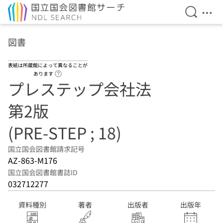
検索を開
メニ
本文へ移動
図書
表紙は所蔵館によって異なることが
ヘルプページへのリンク
あります
プレステップ会社法
第2版
(PRE-STEP ; 18)
国立国会図書館請求記号
AZ-863-M176
国立国会図書館書誌ID
032712277
資料種別
著者
出版者
出版年