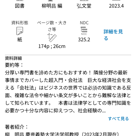
図書
柳明昌 編
弘文堂
2023.4
資料形態
ページ数・大き
NDC
さ等
詳細を見
る
紙
325.2
174p ; 26cm
資料詳細
要約等：
分厚い専門書を諦めた方にもおすすめ！ 隣接分野の最新
事情までカバーした超入門・会社法　巨大な経済社会を支
える「会社法」はビジネスの世界では必須の知識である反
面、複雑な法令や細かい条文が多いことから難解な法律と
して知られています。　本書は法律学としての専門知識を
必要かつ十分な内容に抑えつつ、社会経験の...
すべて見る
著者紹介：
柳　明昌 慶應義塾大学法学部教授（2023年2月現在）