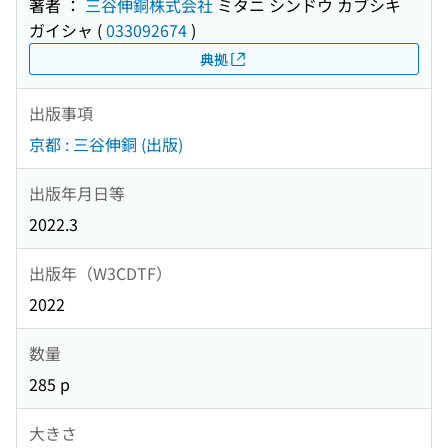
著者 ：
三谷伸銅株式会社
ミタニ シンドウ カブシキ
ガイシャ
(
033092674
)
典拠
出版事項
京都 : 三谷伸銅 (出版)
出版年月日等
2022.3
出版年（W3CDTF）
2022
数量
285 p
大きさ