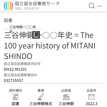
検索を開
メニ
本文へ移動
図書
三谷伸銅一〇〇年
史
三谷伸銅一〇〇年史 = The
100 year history of MITANI
SHINDO
国立国会図書館請求記号
DH22-M1101
国立国会図書館書誌ID
032715557
資料種別
著者
出版者
出版年
図書
三谷伸銅株式
三谷伸銅
2022.3