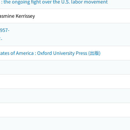
: the ongoing fight over the U.S. labor movement
asmine Kerrissey
1957-
7-
ates of America : Oxford University Press (出版)