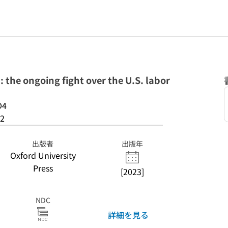
 the ongoing fight over the U.S. labor
D4
2
出版者
出版年
Oxford University
Press
[2023]
NDC
詳細を見る