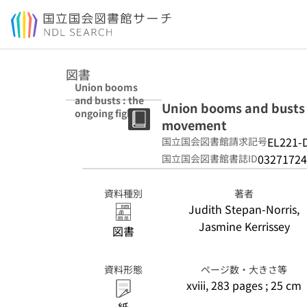
本文へ移動
図書
Union booms
and busts : the
Union booms and busts :
ongoing fight
movement
over the U.S.
labor
EL221-
国立国会図書館請求記号
movement
03271724
国立国会図書館書誌ID
資料種別
著者
Judith Stepan-Norris,
Jasmine Kerrissey
図書
資料形態
ページ数・大きさ等
xviii, 283 pages ; 25 cm