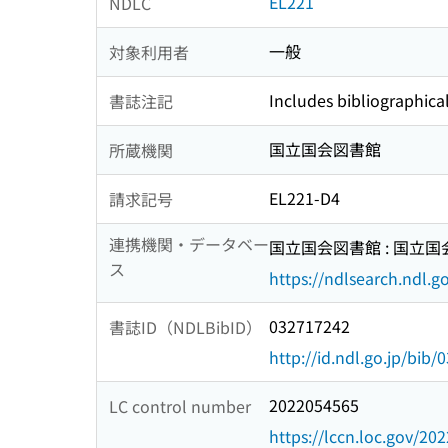
EL221
NDLC
一般
対象利用者
Includes bibliographica
書誌注記
国立国会図書館
所蔵機関
EL221-D4
請求記号
連携機関・データベー
国立国会図書館 : 国立
ス
https://ndlsearch.ndl.go
032717242
書誌ID（NDLBibID）
http://id.ndl.go.jp/bib
2022054565
LC control number
https://lccn.loc.gov/20