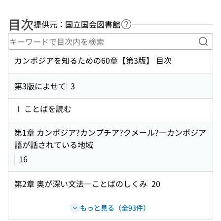
目次
提供元：国立国会図書館
ヘルプページへのリンク
キー
カンボジアを知るための60章【第3版】 目次
第3版によせて
3
Ⅰ ことばを読む
第1章 カンボジア?カンプチア?クメール?―カンボジア
語が話されている地域
16
第2章 奥が深い文法―ことばのしくみ
20
もっと見る（全93件）