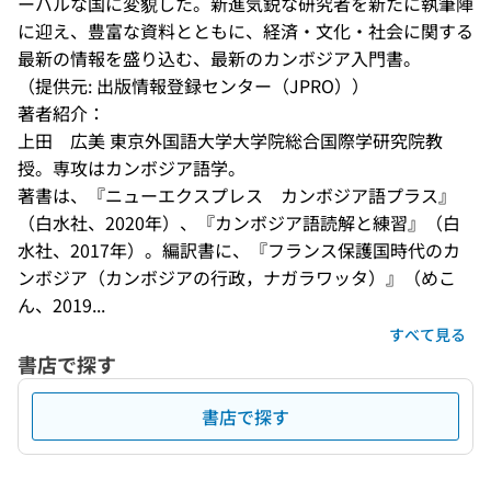
ーバルな国に変貌した。新進気鋭な研究者を新たに執筆陣
に迎え、豊富な資料とともに、経済・文化・社会に関する
最新の情報を盛り込む、最新のカンボジア入門書。
（提供元: 出版情報登録センター（JPRO））
著者紹介：
上田　広美 東京外国語大学大学院総合国際学研究院教
授。専攻はカンボジア語学。 

著書は、『ニューエクスプレス　カンボジア語プラス』
（白水社、2020年）、『カンボジア語読解と練習』（白
水社、2017年）。編訳書に、『フランス保護国時代のカ
ンボジア（カンボジアの行政，ナガラワッタ）』（めこ
ん、2019...
すべて見る
書店で探す
書店で探す