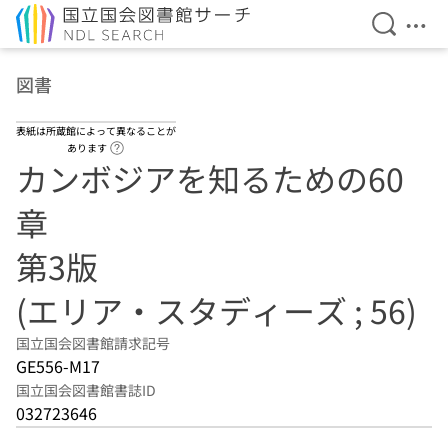
検索を開
メニ
本文へ移動
図書
表紙は所蔵館によって異なることが
ヘルプページへのリンク
あります
カンボジアを知るための60
章
第3版
(エリア・スタディーズ ; 56)
国立国会図書館請求記号
GE556-M17
国立国会図書館書誌ID
032723646