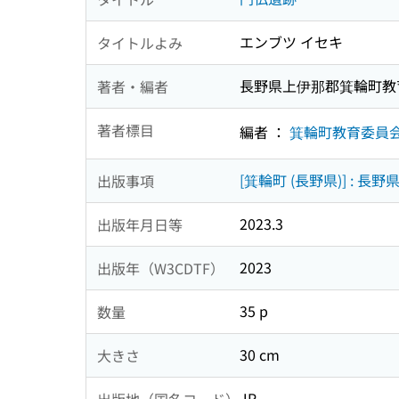
エンブツ イセキ
タイトルよみ
長野県上伊那郡箕輪町教
著者・編者
著者標目
編者 ：
箕輪町教育委員会 
[箕輪町 (長野県)] : 
出版事項
2023.3
出版年月日等
2023
出版年（W3CDTF）
35 p
数量
30 cm
大きさ
JP
出版地（国名コード）