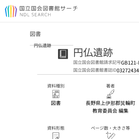
本文へ移動
図書
円仏遺跡
円仏遺跡
GB121-
国立国会図書館請求記号
03272434
国立国会図書館書誌ID
資料種別
著者
図書
長野県上伊那郡箕輪町
教育委員会 編集
資料形態
ページ数・大きさ等