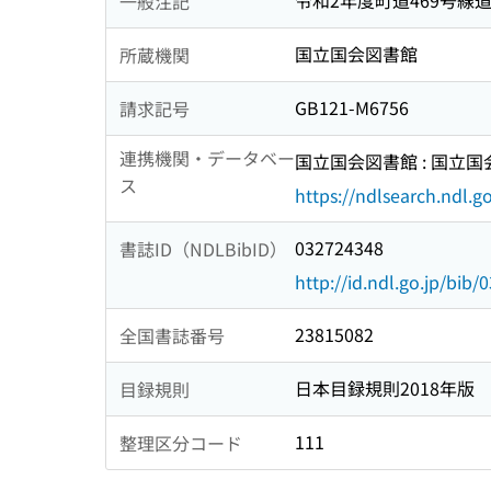
令和2年度町道469号
一般注記
国立国会図書館
所蔵機関
GB121-M6756
請求記号
連携機関・データベー
国立国会図書館 : 国立
ス
https://ndlsearch.ndl.go
032724348
書誌ID（NDLBibID）
http://id.ndl.go.jp/bib
23815082
全国書誌番号
日本目録規則2018年版
目録規則
111
整理区分コード