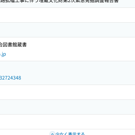
線道路拡幅工事に伴う埋蔵文化財第2次緊急発掘調査報告書
国会図書館蔵書
.jp
/032724348
少なく表示する