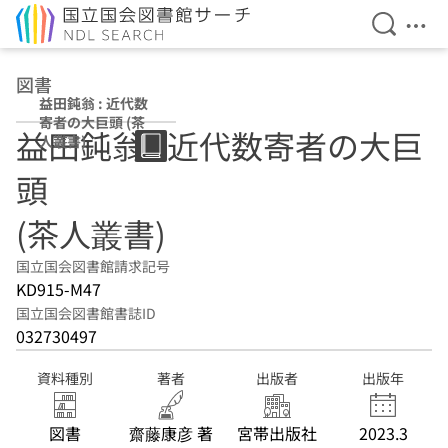
検索を開
メニ
本文へ移動
図書
益田鈍翁 : 近代数
寄者の大巨頭 (茶
益田鈍翁 : 近代数寄者の大巨
人叢書)
頭
(茶人叢書)
国立国会図書館請求記号
KD915-M47
国立国会図書館書誌ID
032730497
資料種別
著者
出版者
出版年
図書
齋藤康彦 著
宮帯出版社
2023.3