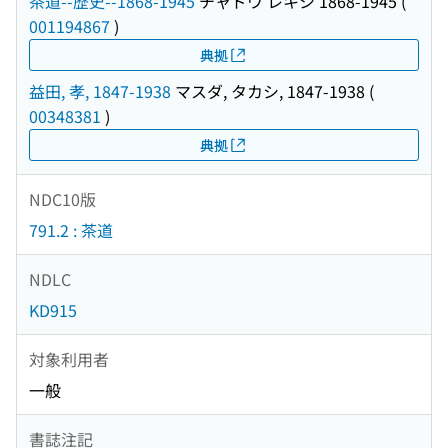
茶道--歴史--1868-1945
チャドウ レキシ 1868-1945
(
001194867
)
典拠
益田, 孝, 1847-1938
マスダ, タカシ, 1847-1938
(
00348381
)
典拠
NDC10版
791.2 : 茶道
NDLC
KD915
対象利用者
一般
書誌注記