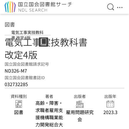
検索を開
メニ
本文へ移動
図書
電気工事実技教科
書 改定4版
電気工事実技教科書
改定4版
国立国会図書館請求記号
ND326-M7
国立国会図書館書誌ID
032732285
資料種別
著者
出版者
出版年
高齢・障害・
求職者雇用支
図書
雇用問題研究
2023.3
援機構職業能
会
力開発総合大