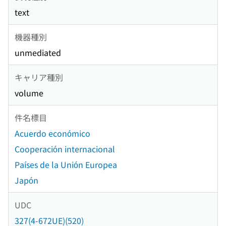
text
機器種別
unmediated
キャリア種別
volume
件名標目
Acuerdo económico
Cooperación internacional
Países de la Unión Europea
Japón
UDC
327(4-672UE)(520)