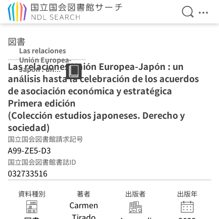
検索を開
メニ
本文へ移動
図書
Las relaciones
Unión Europea-
Las relaciones Unión Europea-Japón : un
Japón : un
análisis hasta la celebración de los acuerdos
análisis hasta la
celebración de
de asociación económica y estratégica
los acuerdos de
Primera edición
asociación
(Colección estudios japoneses. Derecho y
económica y
estratégica
sociedad)
Primera edición
国立国会図書館請求記号
(Colección
A99-ZE5-D3
estudios
japoneses.
国立国会図書館書誌ID
Derecho y
032733516
sociedad)
資料種別
著者
出版者
出版年
Carmen
Tirado