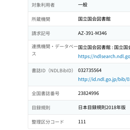
一般
対象利用者
国立国会図書館
所蔵機関
AZ-391-M346
請求記号
連携機関・データベー
国立国会図書館 : 国立
ス
https://ndlsearch.ndl.go
032735564
書誌ID（NDLBibID）
http://id.ndl.go.jp/bib
23824996
全国書誌番号
日本目録規則2018年版
目録規則
111
整理区分コード