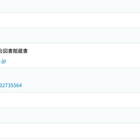
国会図書館蔵書
.jp
/032735564