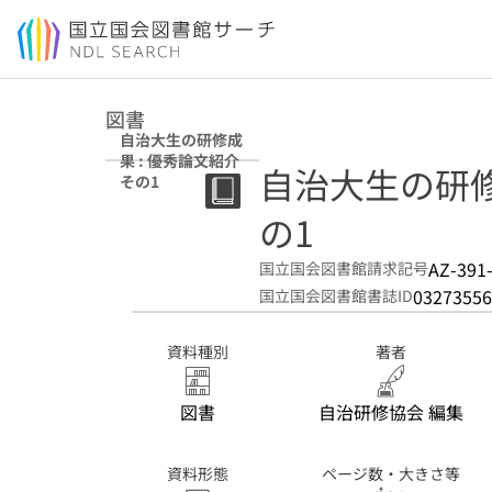
本文へ移動
図書
自治大生の研修成
果 : 優秀論文紹介
自治大生の研修成
その1
の1
AZ-391
国立国会図書館請求記号
03273556
国立国会図書館書誌ID
資料種別
著者
図書
自治研修協会 編集
資料形態
ページ数・大きさ等