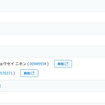
ョウセイ ニホン
(
00949934
)
典拠
570371
)
典拠
政