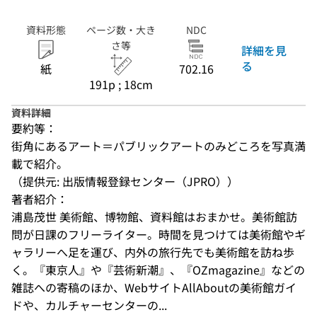
資料形態
ページ数・大き
NDC
さ等
詳細を見
る
紙
702.16
191p ; 18cm
資料詳細
要約等：
街角にあるアート＝パブリックアートのみどころを写真満
載で紹介。
（提供元: 出版情報登録センター（JPRO））
著者紹介：
浦島茂世 美術館、博物館、資料館はおまかせ。美術館訪
問が日課のフリーライター。時間を見つけては美術館やギ
ャラリーへ足を運び、内外の旅行先でも美術館を訪ね歩
く。『東京人』や『芸術新潮』、『OZmagazine』などの
雑誌への寄稿のほか、WebサイトAllAboutの美術館ガイ
ドや、カルチャーセンターの...