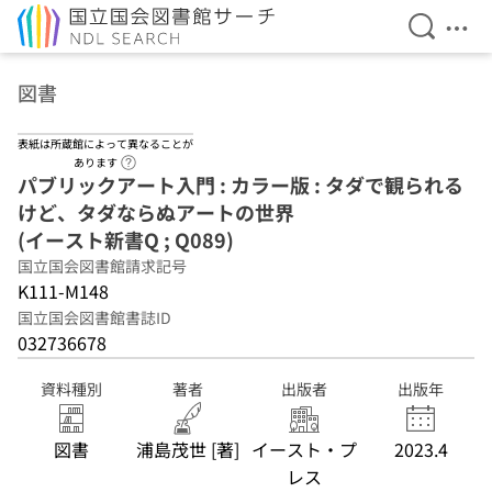
検索を開
メニ
本文へ移動
図書
表紙は所蔵館によって異なることが
ヘルプページへのリンク
あります
パブリックアート入門 : カラー版 : タダで観られる
けど、タダならぬアートの世界
(イースト新書Q ; Q089)
国立国会図書館請求記号
K111-M148
国立国会図書館書誌ID
032736678
資料種別
著者
出版者
出版年
図書
浦島茂世 [著]
イースト・プ
2023.4
レス