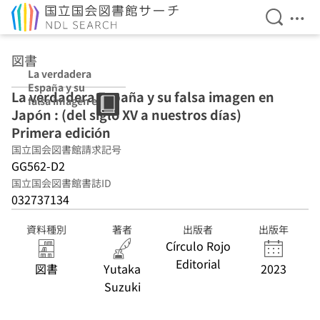
検索を開
メニ
本文へ移動
図書
La verdadera
España y su
La verdadera España y su falsa imagen en
falsa imagen en
Japón : (del siglo XV a nuestros días)
Japón : (del
siglo XV a
Primera edición
nuestros días)
国立国会図書館請求記号
Primera edición
GG562-D2
国立国会図書館書誌ID
032737134
資料種別
著者
出版者
出版年
Círculo Rojo
Editorial
図書
Yutaka
2023
Suzuki