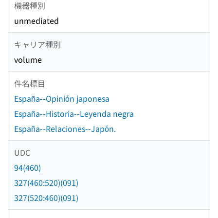
機器種別
unmediated
キャリア種別
volume
件名標目
España--Opinión japonesa
España--Historia--Leyenda negra
España--Relaciones--Japón.
UDC
94(460)
327(460:520)(091)
327(520:460)(091)