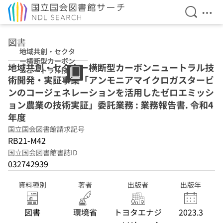
検索を開
メニ
本文へ移動
図書
地域共創・セクタ
ー横断型カーボン
地域共創・セクター横断型カーボンニュートラル技
ニュートラル技術
術開発・実証事業「アンモニアマイクロガスタービ
開発・実証事業
「アンモニアマイ
ンのコージェネレーションを活用したゼロエミッシ
クロガスタービン
ョン農業の技術実証」委託業務 : 業務報告書. 令和4
のコージェネレー
年度
ションを活用した
ゼロエミッション
国立国会図書館請求記号
農業の技術実証」
RB21-M42
委託業務 : 業務報
国立国会図書館書誌ID
告書 令和4年度
032742939
資料種別
著者
出版者
出版年
図書
環境省
トヨタエナジ
2023.3