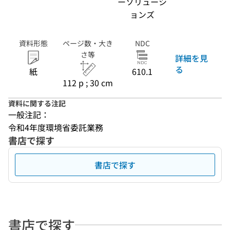
ーソリューシ
ョンズ
資料形態
ページ数・大き
NDC
さ等
詳細を見
る
紙
610.1
112 p ; 30 cm
資料に関する注記
一般注記：
令和4年度環境省委託業務
書店で探す
書店で探す
書店で探す