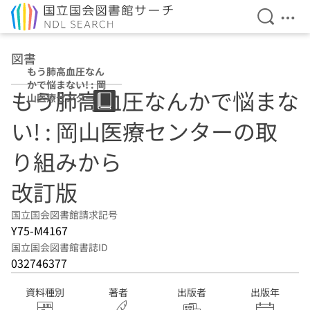
検索を開
メニ
本文へ移動
図書
もう肺高血圧なん
かで悩まない! : 岡
もう肺高血圧なんかで悩まな
山医療センターの
取り組みから 改
い! : 岡山医療センターの取
訂版
り組みから
改訂版
国立国会図書館請求記号
Y75-M4167
国立国会図書館書誌ID
032746377
資料種別
著者
出版者
出版年