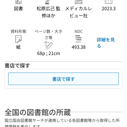
図書
松原広己 監
メディカルレ
2023.3
修ほか
ビュー社
資料形態
ページ数・大き
NDC
さ等
詳細を見
る
紙
493.38
68p ; 21cm
書店で探す
書店で探す
全国の図書館の所蔵
国立国会図書館サーチが連携している各図書館等から取得した所
蔵情報を表示します。