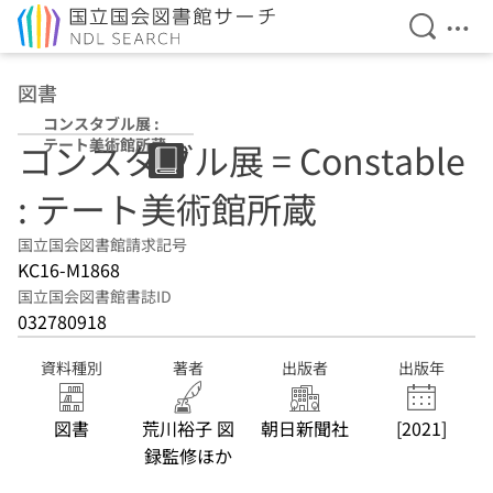
検索を開
メニ
本文へ移動
図書
コンスタブル展 :
テート美術館所蔵
コンスタブル展 = Constable
: テート美術館所蔵
国立国会図書館請求記号
KC16-M1868
国立国会図書館書誌ID
032780918
資料種別
著者
出版者
出版年
図書
荒川裕子 図
朝日新聞社
[2021]
録監修ほか