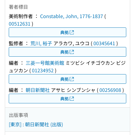
著者標目
美術制作者 ：
Constable, John, 1776-1837
(
00512631
)
典拠
監修者 ：
荒川, 裕子
アラカワ, ユウコ
(
00345641
)
典拠
編者 ：
三菱一号館美術館
ミツビシ イチゴウカン ビジ
ュツカン
(
01234952
)
典拠
編者 ：
朝日新聞社
アサヒ シンブンシャ
(
00256908
)
典拠
出版事項
[東京] : 朝日新聞社 (出版)