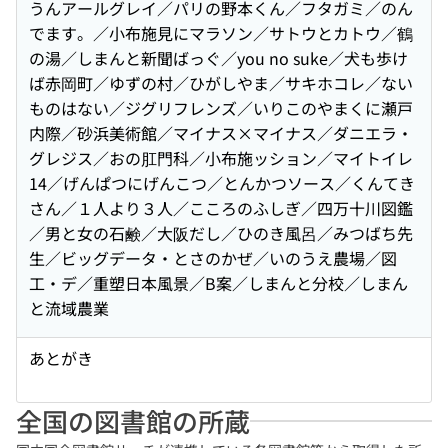
うんアールグレイ／パリの野本くん／フタガミ／のん
でます。／小布施見にマラソン／サトウとカトウ／鶴
の湯／しまんと新聞ばっぐ／you no suke／犬も歩け
ば赤岡町／ゆずの村／ひがしやま／サキホコレ／ない
ものはない／ジグリフレンズ／いりこのやまくに瀬戸
内際／砂浜美術館／マイナス×マイナス／ダニエラ・
グレジス／おの肛門科／小布施ッション／マイトイレ
14／げんぱつにげんこつ／とんかつソース／くんてき
さん／１人より３人／こころのふしぎ／四万十川図鑑
／男と女の石鹸／大阪だし／ひのき風呂／みつばち先
生／ビッグデータ・とさのかぜ／いのうえ農場／図
工・デ／重塑日本風景／B案／しまんと分校／しまん
と流域農業
あとがき
全国の図書館の所蔵