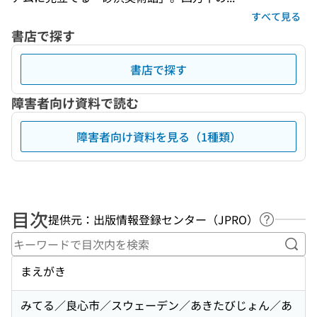
すべて見る
書店で探す
書店で探す
障害者向け資料で読む
障害者向け資料を見る（1種類）
目次
提供元：出版情報登録センター（JPRO）
ヘルプペ
キー
まえがき
みてる／良心市／スウェーデン／あきたびじょん／あ