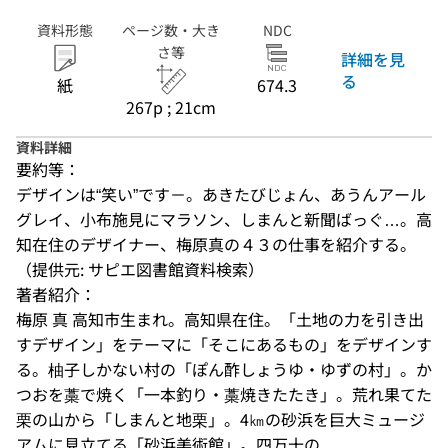
資料形態
ページ数・大き
NDC
さ等
詳細を見
る
紙
674.3
267p ; 21cm
資料詳細
要約等：
デザインは“笑い”です－。あきたびじょん、あうんアール
グレイ、小布施見にマラソン、しまんと新聞ばっぐ…。高
知在住のデザイナー、梅原真の４３の仕事を紹介する。
（提供元: サピエ図書館資料検索）
著者紹介：
梅原 真 高知市生まれ。高知県在住。「土地の力を引き出
すデザイン」をテーマに「そこにあるもの」をデザインす
る。柚子しかない村の「ぽん酢しょうゆ・ゆずの村」。か
つおを藁で焼く「一本釣り・藁焼きたたき」。荒れ果てた
栗の山から「しまんと地栗」。4㎞の砂浜を巨大ミュージ
アムに見立てる「砂浜美術館」。四万十の...