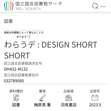
検索を開
メニ
本文へ移動
図書
表紙は所蔵館によって異なることが
ヘルプページへのリンク
あります
わらうデ : DESIGN SHORT
SHORT
国立国会図書館請求記号
DH432-M132
国立国会図書館書誌ID
032789085
資料種別
著者
出版者
出版年
図書
梅原真 著
羽鳥書店
2023.5