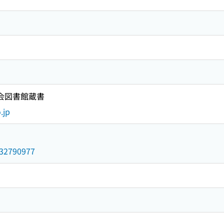
国会図書館蔵書
.jp
/032790977