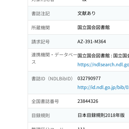
文献あり
書誌注記
国立国会図書館
所蔵機関
AZ-391-M364
請求記号
連携機関・データベー
国立国会図書館 : 国立
ス
https://ndlsearch.ndl.go
032790977
書誌ID（NDLBibID）
http://id.ndl.go.jp/bib
23844326
全国書誌番号
日本目録規則2018年版
目録規則