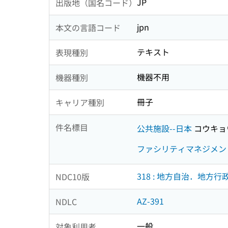
JP
出版地（国名コード）
jpn
本文の言語コード
テキスト
表現種別
機器不用
機器種別
冊子
キャリア種別
件名標目
公共施設--日本
コウキョ
ファシリティマネジメン
318 : 地方自治．地方行
NDC10版
AZ-391
NDLC
一般
対象利用者