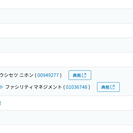
ウシセツ ニホン
(
00949277
)
典拠
ト
ファシリティマネジメント
(
01036748
)
典拠
政