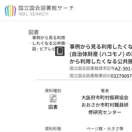
本文へ移動
図書
事例から見る利用
したくなる公共施
事例から見る利用したくな
設 : ピアレビュー
(自治体財産 (ハコモノ)
を通じて (自治体
財産 (ハコモノ) の
から利用したくなる公共施設
新たな活用方法を
AZ-391
国立国会図書館請求記号
考える研究会 : 利
03279097
国立国会図書館書誌ID
用できるから利用
したくなる公共施
設へ ; 令和4年度)
資料種別
著者
大阪府市町村振興協会
おおさか市町村職員研
図書
修研究センター
資料形態
ページ数・大きさ等