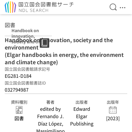
検索を開
メニ
本文へ移動
図書
Handbook on
innovation,
Handbook on innovation, society and the
society and the
environment
environment
(Elgar
(Elgar handbooks in energy, the environment
handbooks in
and climate change)
energy, the
国立国会図書館請求記号
environment
and climate
EG281-D184
change)
国立国会図書館書誌ID
032794987
資料種別
著者
出版者
出版年
edited by
Edward
Fernando J.
Elgar
図書
[2023]
Díaz López,
Publishing
Massimiliano