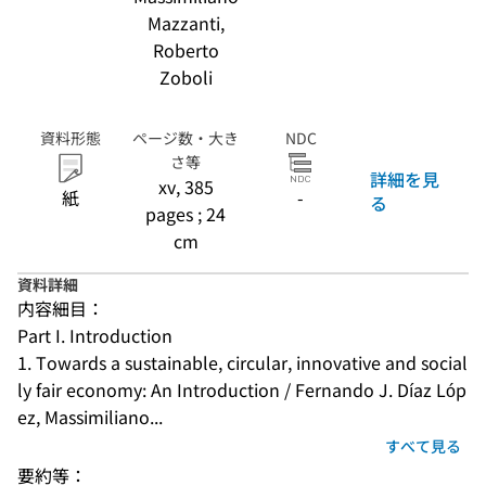
Mazzanti,
Roberto
Zoboli
資料形態
ページ数・大き
NDC
さ等
詳細を見
xv, 385
紙
-
る
pages ; 24
cm
資料詳細
内容細目：
Part I. Introduction
1. Towards a sustainable, circular, innovative and social
ly fair economy: An Introduction / Fernando J. Díaz Lóp
ez, Massimiliano...
すべて見る
要約等：