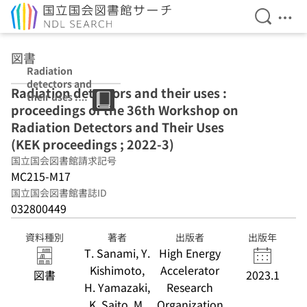
検索を開
メニ
本文へ移動
図書
Radiation
detectors and
Radiation detectors and their uses :
their uses :
proceedings of the 36th Workshop on
proceedings of
the 36th
Radiation Detectors and Their Uses
Workshop on
(KEK proceedings ; 2022-3)
Radiation
国立国会図書館請求記号
Detectors and
Their Uses (KEK
MC215-M17
proceedings ;
国立国会図書館書誌ID
2022-3)
032800449
資料種別
著者
出版者
出版年
T. Sanami, Y.
High Energy
Kishimoto,
Accelerator
図書
2023.1
H. Yamazaki,
Research
K. Saito, M.
Organization