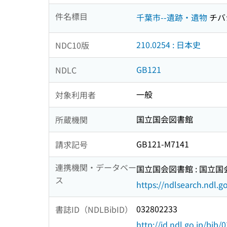
件名標目
千葉市--遺跡・遺物
チバ
210.0254 : 日本史
NDC10版
GB121
NDLC
一般
対象利用者
国立国会図書館
所蔵機関
GB121-M7141
請求記号
連携機関・データベー
国立国会図書館 : 国立
ス
https://ndlsearch.ndl.go
032802233
書誌ID（NDLBibID）
http://id.ndl.go.jp/bib