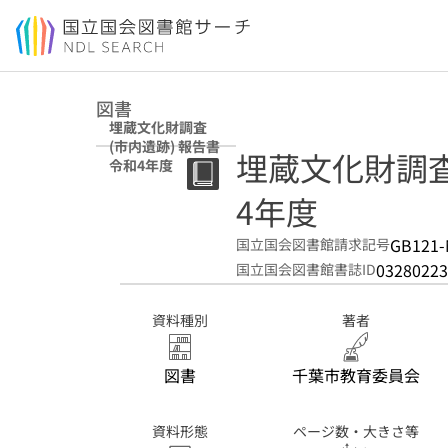
本文へ移動
図書
埋蔵文化財調査
(市内遺跡) 報告書
埋蔵文化財調査 
令和4年度
4年度
GB121-
国立国会図書館請求記号
03280223
国立国会図書館書誌ID
資料種別
著者
図書
千葉市教育委員会
資料形態
ページ数・大きさ等