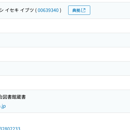
シ イセキ イブツ
(
00639340
)
典拠
国会図書館蔵書
.jp
/032802233