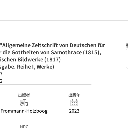
 "Allgemeine Zeitschrift von Deutschen für
r die Gottheiten von Samothrace (1815),
etischen Bildwerke (1817)
sgabe. Reihe I, Werke)
7
2
出版者
出版年
Frommann-Holzboog
2023
NDC