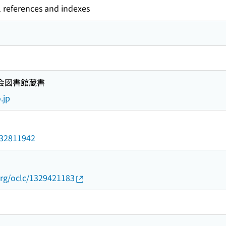
l references and indexes
国会図書館蔵書
.jp
/032811942
org/oclc/1329421183