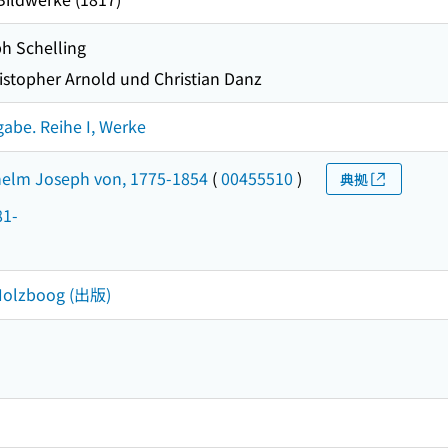
ph Schelling
stopher Arnold und Christian Danz
gabe. Reihe I, Werke
lhelm Joseph von, 1775-1854
(
00455510
)
典拠
81-
-Holzboog (出版)