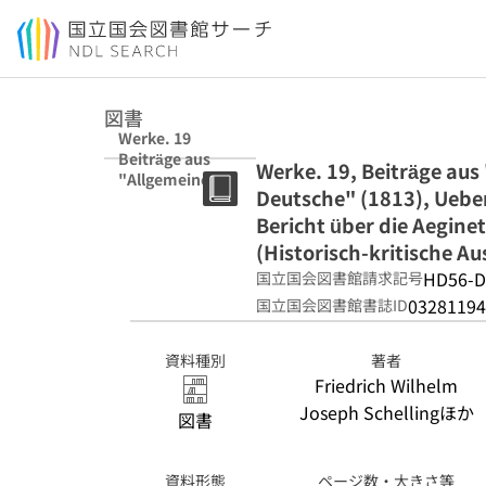
本文へ移動
図書
Werke. 19
Beiträge aus
Werke. 19, Beiträge aus
"Allgemeine
Deutsche" (1813), Uebe
Zeitschrift von
Deutschen für
Bericht über die Aegin
Deutsche"
(Historisch-kritische Au
(1813), Ueber
HD56-D
国立国会図書館請求記号
die Gottheiten
von Samothrace
03281194
国立国会図書館書誌ID
(1815), Bericht
über die
資料種別
著者
Aeginetischen
Friedrich Wilhelm
Bildwerke (1817)
(Historisch-
Joseph Schellingほか
図書
kritische
Ausgabe. Reihe
I, Werke)
資料形態
ページ数・大きさ等