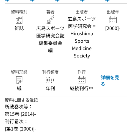
資料種別
著者
出版者
出版年
広島スポーツ
医学研究会 =
雑誌
広島スポーツ
[2000]-
Hiroshima
医学研究会誌
Sports
編集委員会
Medicine
編
Society
資料形態
刊行頻度
刊行
詳細を見
る
紙
年刊
継続刊行中
資料に関する注記
所蔵巻次等：
第15巻 (2014)-
刊行巻次：
[第1巻 (2000)]-