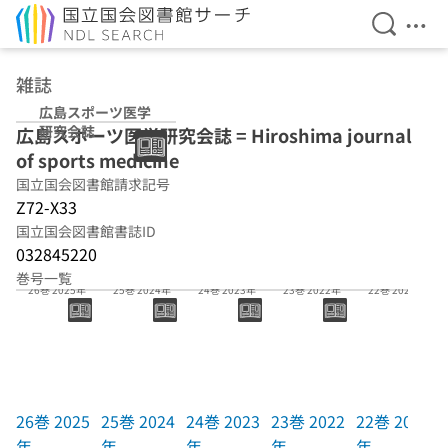
検索を開
メニ
本文へ移動
雑誌
広島スポーツ医学
研究会誌
広島スポーツ医学研究会誌 = Hiroshima journal
of sports medicine
国立国会図書館請求記号
Z72-X33
国立国会図書館書誌ID
032845220
巻号一覧
26巻 2025年
25巻 2024年
24巻 2023年
23巻 2022年
22巻 2021年
26巻 2025
25巻 2024
24巻 2023
23巻 2022
22巻 2021
年
年
年
年
年