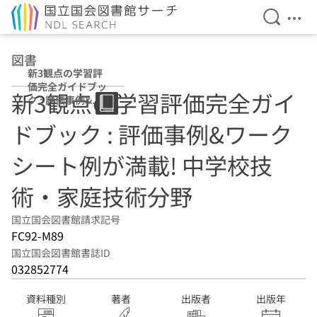
検索を開
メニ
本文へ移動
図書
新3観点の学習評
価完全ガイドブッ
新3観点の学習評価完全ガイ
ク : 評価事例&ワ
ークシート例が満
ドブック : 評価事例&ワーク
載! 中学校技術・
家庭技術分野
シート例が満載! 中学校技
術・家庭技術分野
国立国会図書館請求記号
FC92-M89
国立国会図書館書誌ID
032852774
資料種別
著者
出版者
出版年