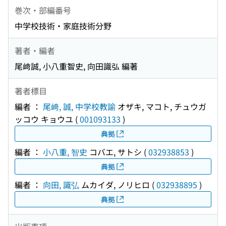
巻次・部編番号
中学校技術・家庭技術分野
著者・編者
尾﨑誠, 小八重智史, 向田識弘 編著
著者標目
編者 ：
尾﨑, 誠, 中学校教諭
オザキ, マコト, チュウガ
ッコウ キョウユ
(
001093133
)
典拠
編者 ：
小八重, 智史
コバエ, サトシ
(
032938853
)
典拠
編者 ：
向田, 識弘
ムカイダ, ノリヒロ
(
032938895
)
典拠