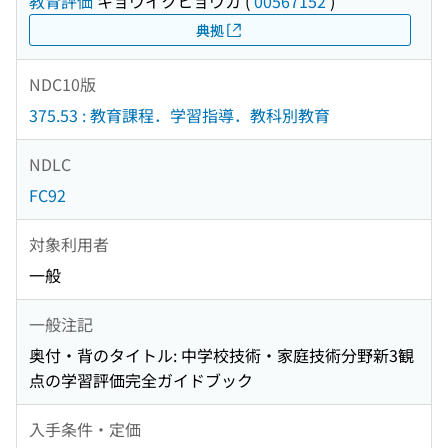
教育評価
キョウイクヒョウカ
(
00567152
)
典拠
NDC10版
375.53 : 教育課程．学習指導．教科別教育
NDLC
FC92
対象利用者
一般
一般注記
奥付・背のタイトル: 中学校技術・家庭技術分野新3観
点の学習評価完全ガイドブック
入手条件・定価