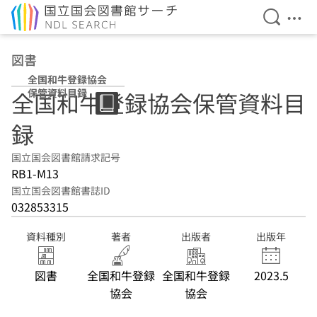
検索を開
メニ
本文へ移動
図書
全国和牛登録協会
保管資料目録
全国和牛登録協会保管資料目
録
国立国会図書館請求記号
RB1-M13
国立国会図書館書誌ID
032853315
資料種別
著者
出版者
出版年
図書
全国和牛登録
全国和牛登録
2023.5
協会
協会