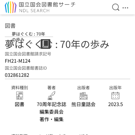
検索を開
メニ
本文へ移動
図書
夢はぐくむ : 70年
の歩み
夢はぐくむ : 70年の歩み
国立国会図書館請求記号
FH21-M124
国立国会図書館書誌ID
032861282
資料種別
著者
出版者
出版年
図書
70周年記念誌
熊日童話会
2023.5
編集委員会
著作・編集