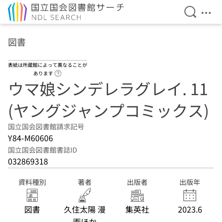
検索を開
メニ
本文へ移動
図書
表紙は所蔵館によって異なることが
ヘルプページへのリンク
あります
ウマ娘シンデレラグレイ. 11
(ヤングジャンプコミックス)
国立国会図書館請求記号
Y84-M60606
国立国会図書館書誌ID
032869318
資料種別
著者
出版者
出版年
図書
久住太陽 漫
集英社
2023.6
画ほか