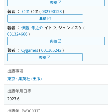
典拠
著者 ：
ピタ
ピタ
(
032790128
)
典拠
著者 ：
伊藤, 隼之介
イトウ, ジュンノスケ
(
031324666
)
典拠
著者 ：
Cygames
(
001165242
)
典拠
出版事項
東京 : 集英社 (出版)
出版年月日等
2023.6
出版年（W3CDTF）