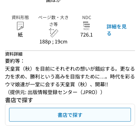
資料形態
ページ数・大き
NDC
さ等
詳細を見
る
紙
726.1
188p ; 19cm
資料詳細
要約等：
天皇賞（秋）を目前にそれぞれの想いが錯綜する。更なる
力を求め、勝利という高みを目指すために…。時代を彩る
ウマ娘達が一堂に会する天皇賞（秋）、開幕!!
（提供元: 出版情報登録センター（JPRO））
書店で探す
書店で探す