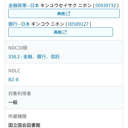
金融政策--日本
キンユウセイサク ニホン
(
00939732
)
典拠
銀行--日本
ギンコウ ニホン
(
00589127
)
典拠
NDC10版
338.3 : 金融．銀行．信託
NDLC
BZ-8
対象利用者
一般
所蔵機関
国立国会図書館