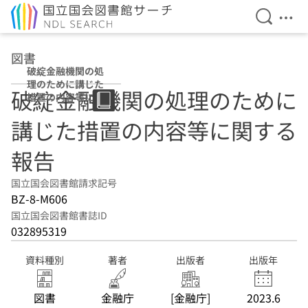
検索を開
メニ
本文へ移動
図書
破綻金融機関の処
理のために講じた
破綻金融機関の処理のために
措置の内容等に関
する報告
講じた措置の内容等に関する
報告
国立国会図書館請求記号
BZ-8-M606
国立国会図書館書誌ID
032895319
資料種別
著者
出版者
出版年
図書
金融庁
[金融庁]
2023.6