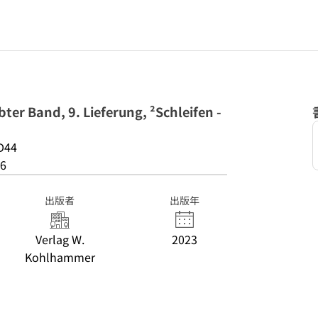
ter Band, 9. Lieferung, ²Schleifen -
D44
6
出版者
出版年
Verlag W.
2023
Kohlhammer