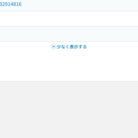
/032914816
少なく表示する