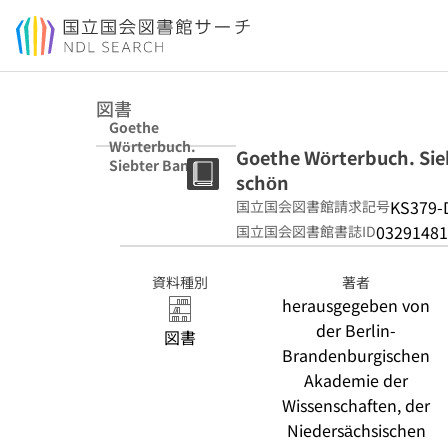
本文へ移動
図書
Goethe
Wörterbuch.
Goethe Wörterbuch. Sieb
Siebter Band, 9.
schön
Lieferung
²Schleifen -
KS379-
国立国会図書館請求記号
schön
03291481
国立国会図書館書誌ID
資料種別
著者
herausgegeben von
der Berlin-
図書
Brandenburgischen
Akademie der
Wissenschaften, der
Niedersächsischen