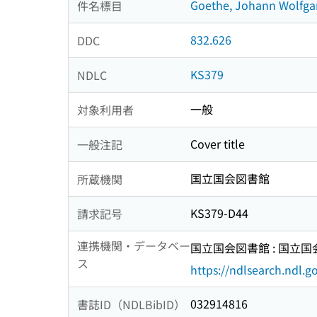
Goethe, Johann Wolfga
件名標目
832.626
DDC
KS379
NDLC
一般
対象利用者
Cover title
一般注記
国立国会図書館
所蔵機関
KS379-D44
請求記号
連携機関・データベー
国立国会図書館 : 国立
ス
https://ndlsearch.ndl.go
032914816
書誌ID（NDLBibID）