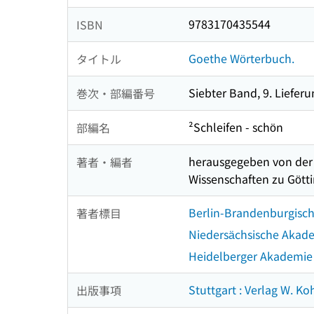
9783170435544
ISBN
Goethe Wörterbuch.
タイトル
Siebter Band, 9. Liefer
巻次・部編番号
²Schleifen - schön
部編名
herausgegeben von der 
著者・編者
Wissenschaften zu Göt
Berlin-Brandenburgisc
著者標目
Niedersächsische Akade
Heidelberger Akademie 
Stuttgart : Verlag W. 
出版事項