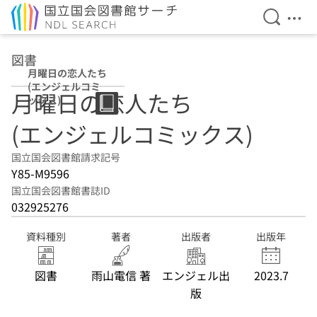
検索を開
メニ
本文へ移動
図書
月曜日の恋人たち
(エンジェルコミ
月曜日の恋人たち
ックス)
(エンジェルコミックス)
国立国会図書館請求記号
Y85-M9596
国立国会図書館書誌ID
032925276
資料種別
著者
出版者
出版年
図書
雨山電信 著
エンジェル出
2023.7
版