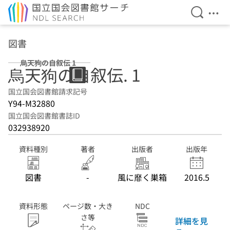
検索を開
メニ
本文へ移動
図書
烏天狗の自叙伝 1
烏天狗の自叙伝. 1
国立国会図書館請求記号
Y94-M32880
国立国会図書館書誌ID
032938920
資料種別
著者
出版者
出版年
図書
-
風に靡く巣箱
2016.5
資料形態
ページ数・大き
NDC
さ等
詳細を見