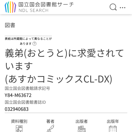
検索を開
メニ
本文へ移動
図書
表紙は所蔵館によって異なることが
ヘルプページへのリンク
あります
義弟(おとうと)に求愛されて
います
(あすかコミックスCL-DX)
国立国会図書館請求記号
Y84-M63672
国立国会図書館書誌ID
032940683
資料種別
著者
出版者
出版年