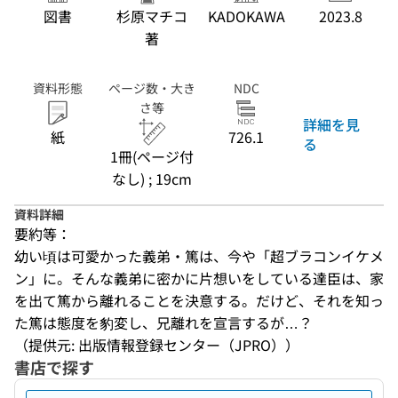
図書
杉原マチコ
KADOKAWA
2023.8
著
資料形態
ページ数・大き
NDC
さ等
詳細を見
紙
726.1
る
1冊(ページ付
なし) ; 19cm
資料詳細
要約等：
幼い頃は可愛かった義弟・篤は、今や「超ブラコンイケメ
ン」に。そんな義弟に密かに片想いをしている達臣は、家
を出て篤から離れることを決意する。だけど、それを知っ
た篤は態度を豹変し、兄離れを宣言するが…？
（提供元: 出版情報登録センター（JPRO））
書店で探す