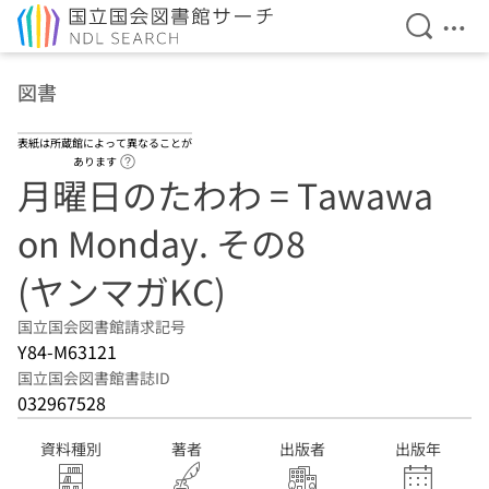
検索を開
メニ
本文へ移動
図書
表紙は所蔵館によって異なることが
ヘルプページへのリンク
あります
月曜日のたわわ = Tawawa
on Monday. その8
(ヤンマガKC)
国立国会図書館請求記号
Y84-M63121
国立国会図書館書誌ID
032967528
資料種別
著者
出版者
出版年