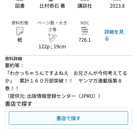
図書
比村奇石 著
講談社
2023.8
資料形態
ページ数・大き
NDC
さ等
詳細を見
る
紙
726.1
122p ; 19cm
資料詳細
要約等：
「わかっちゃうんですよねえ　お兄さんが今何考えてる
か」　累計１６０万部突破！！　ヤンマガ連載版第８
巻！！
（提供元: 出版情報登録センター（JPRO））
書店で探す
書店で探す