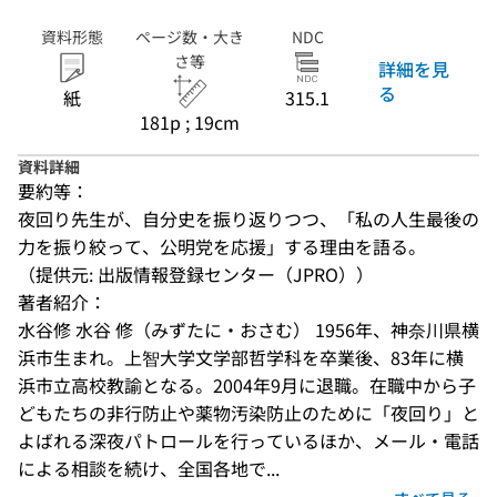
資料形態
ページ数・大き
NDC
さ等
詳細を見
る
紙
315.1
181p ; 19cm
資料詳細
要約等：
夜回り先生が、自分史を振り返りつつ、「私の人生最後の
力を振り絞って、公明党を応援」する理由を語る。
（提供元: 出版情報登録センター（JPRO））
著者紹介：
水谷修 水谷 修（みずたに・おさむ） 1956年、神奈川県横
浜市生まれ。上智大学文学部哲学科を卒業後、83年に横
浜市立高校教諭となる。2004年9月に退職。在職中から子
どもたちの非行防止や薬物汚染防止のために「夜回り」と
よばれる深夜パトロールを行っているほか、メール・電話
による相談を続け、全国各地で...