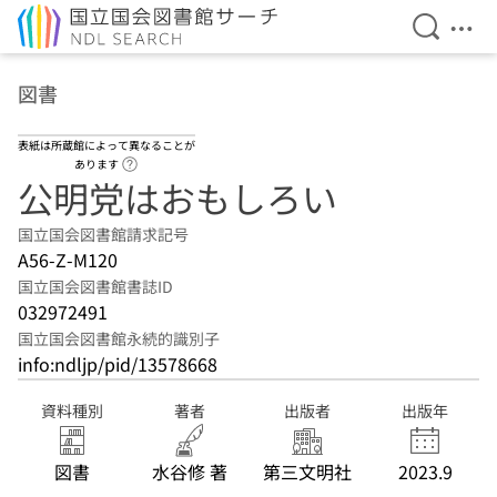
検索を開
メニ
本文へ移動
図書
表紙は所蔵館によって異なることが
ヘルプページへのリンク
あります
公明党はおもしろい
国立国会図書館請求記号
A56-Z-M120
国立国会図書館書誌ID
032972491
国立国会図書館永続的識別子
info:ndljp/pid/13578668
資料種別
著者
出版者
出版年
図書
水谷修 著
第三文明社
2023.9