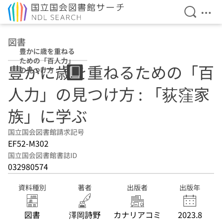
検索を開
メニ
本文へ移動
図書
豊かに歳を重ねる
ための「百人力」
豊かに歳を重ねるための「百
の見つけ方 : 「荻
窪家族」に学ぶ
人力」の見つけ方 : 「荻窪家
族」に学ぶ
国立国会図書館請求記号
EF52-M302
国立国会図書館書誌ID
032980574
資料種別
著者
出版者
出版年
図書
澤岡詩野
カナリアコミ
2023.8