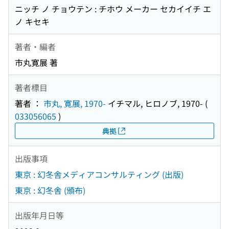
ニッチ ノ チョウテン : チホウ メーカー セカイイチ エ
ノ キセキ
著者・編者
市丸寛展 著
著者標目
著者 ：
市丸, 寛展, 1970-
イチマル, ヒロノブ, 1970-
(
033056065
)
典拠
出版事項
東京 : 幻冬舎メディアコンサルティング (出版)
東京 : 幻冬舎 (頒布)
出版年月日等