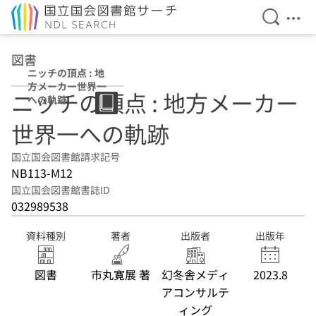
検索を開
メニ
本文へ移動
図書
ニッチの頂点 : 地
方メーカー世界一
ニッチの頂点 : 地方メーカー
への軌跡
世界一への軌跡
国立国会図書館請求記号
NB113-M12
国立国会図書館書誌ID
032989538
資料種別
著者
出版者
出版年
図書
市丸寛展 著
幻冬舎メディ
2023.8
アコンサルテ
ィング