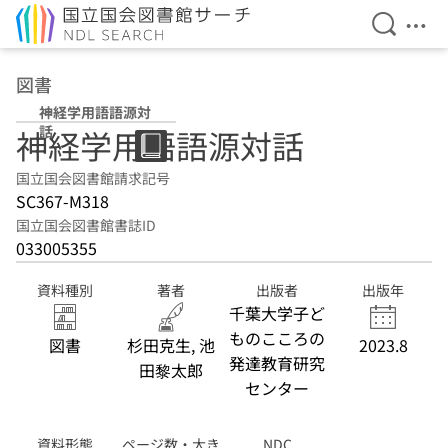
検索を開
メニ
本文へ移動
図書
神経学用語語源対
話
神経学用語語源対話
国立国会図書館請求記号
SC367-M318
国立国会図書館書誌ID
033005355
資料種別
著者
出版者
出版年
千葉大学子ど
ものこころの
図書
杉田克生, 池
2023.8
発達教育研究
田黎太郎
センター
資料形態
ページ数・大き
NDC