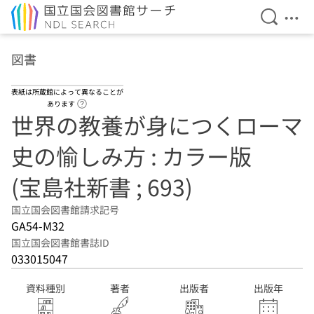
検索を開
メニ
本文へ移動
図書
表紙は所蔵館によって異なることが
ヘルプページへのリンク
あります
世界の教養が身につくローマ
史の愉しみ方 : カラー版
(宝島社新書 ; 693)
国立国会図書館請求記号
GA54-M32
国立国会図書館書誌ID
033015047
資料種別
著者
出版者
出版年