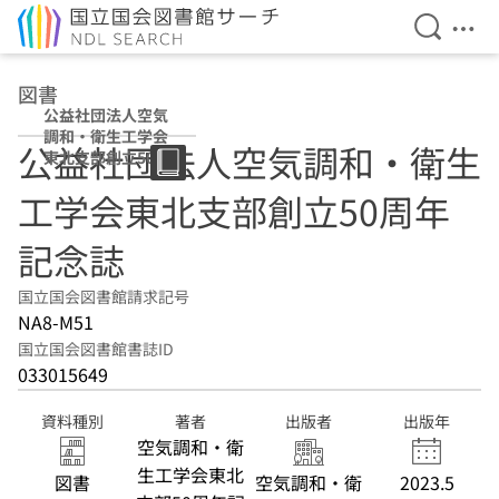
検索を開
メニ
本文へ移動
図書
公益社団法人空気
調和・衛生工学会
公益社団法人空気調和・衛生
東北支部創立50周
年記念誌
工学会東北支部創立50周年
記念誌
国立国会図書館請求記号
NA8-M51
国立国会図書館書誌ID
033015649
資料種別
著者
出版者
出版年
空気調和・衛
生工学会東北
図書
空気調和・衛
2023.5