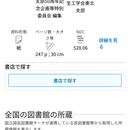
支部50周年記
生工学会東北
念企画等特別
支部
委員会 編集
資料形態
ページ数・大き
NDC
さ等
詳細を見
る
紙
528.06
247 p ; 30 cm
書店で探す
書店で探す
全国の図書館の所蔵
国立国会図書館サーチが連携している各図書館等から取得した所
蔵情報を表示します。