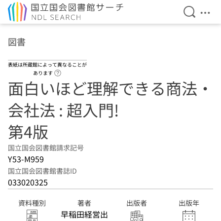
検索を開
メニ
本文へ移動
図書
表紙は所蔵館によって異なることが
ヘルプページへのリンク
あります
面白いほど理解できる商法・
会社法 : 超入門!
第4版
国立国会図書館請求記号
Y53-M959
国立国会図書館書誌ID
033020325
資料種別
著者
出版者
出版年
早稲田経営出