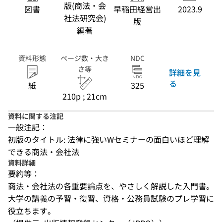
版(商法・会
図書
早稲田経営出
2023.9
社法研究会)
版
編著
資料形態
ページ数・大き
NDC
さ等
詳細を見
る
紙
325
210p ; 21cm
資料に関する注記
一般注記：
初版のタイトル: 法律に強いWセミナーの面白いほど理解
できる商法・会社法
資料詳細
要約等：
商法・会社法の各重要論点を、やさしく解説した入門書。
大学の講義の予習・復習、資格・公務員試験のプレ学習に
役立ちます。