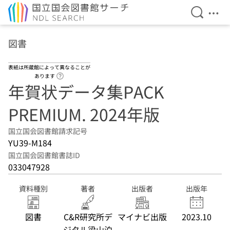
検索を開
メニ
本文へ移動
図書
表紙は所蔵館によって異なることが
ヘルプページへのリンク
あります
年賀状データ集PACK
PREMIUM. 2024年版
国立国会図書館請求記号
YU39-M184
国立国会図書館書誌ID
033047928
資料種別
著者
出版者
出版年
図書
C&R研究所デ
マイナビ出版
2023.10
ジタル梁山泊