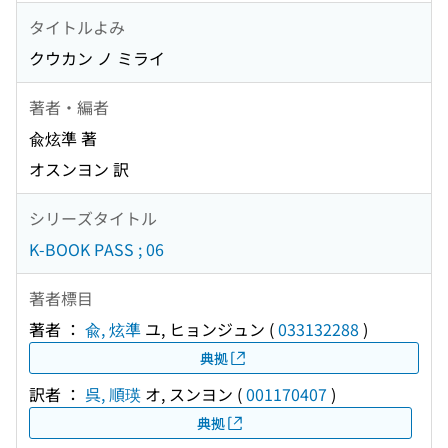
タイトルよみ
クウカン ノ ミライ
著者・編者
兪炫準 著
オスンヨン 訳
シリーズタイトル
K-BOOK PASS ; 06
著者標目
著者 ：
兪, 炫準
ユ, ヒョンジュン
(
033132288
)
典拠
訳者 ：
呉, 順瑛
オ, スンヨン
(
001170407
)
典拠