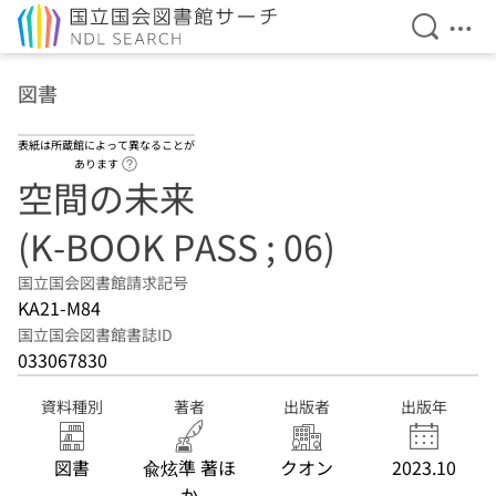
検索を開
メニ
本文へ移動
図書
表紙は所蔵館によって異なることが
ヘルプページへのリンク
あります
空間の未来
(K-BOOK PASS ; 06)
国立国会図書館請求記号
KA21-M84
国立国会図書館書誌ID
033067830
資料種別
著者
出版者
出版年
図書
兪炫準 著ほ
クオン
2023.10
か