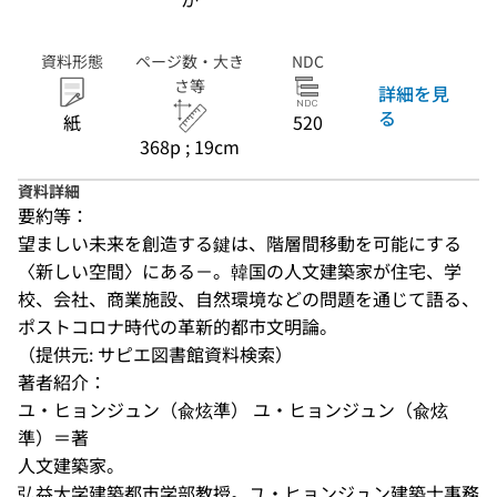
資料形態
ページ数・大き
NDC
さ等
詳細を見
る
紙
520
368p ; 19cm
資料詳細
要約等：
望ましい未来を創造する鍵は、階層間移動を可能にする
〈新しい空間〉にある－。韓国の人文建築家が住宅、学
校、会社、商業施設、自然環境などの問題を通じて語る、
ポストコロナ時代の革新的都市文明論。
（提供元: サピエ図書館資料検索）
著者紹介：
ユ・ヒョンジュン（兪炫準） ユ・ヒョンジュン（兪炫
準）＝著 

人文建築家。 

弘益大学建築都市学部教授。ユ・ヒョンジュン建築士事務