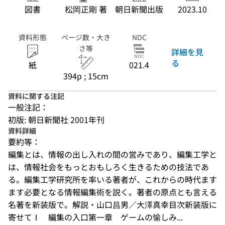
図書
松岡正剛 著
朝日新聞出版
2023.10
資料形態
ページ数・大き
NDC
さ等
詳細を見
る
紙
021.4
394p ; 15cm
資料に関する注記
一般注記：
初版: 朝日新聞社 2001年刊
資料詳細
要約等：
編集とは、情報の出し入れの間の営みであり、編集工学と
は、情報社会をもっとおもしろく生きるための技法であ
る。編集工学研究所を率いる著者が、これからの時代ます
ます必要となる情報編集術を説く。著者の原点とも言える
名著を新装版で。解説・山口昌男／大澤真幸目次新装版に
寄せてⅠ　編集の入口第一章　ゲームの愉しみ...