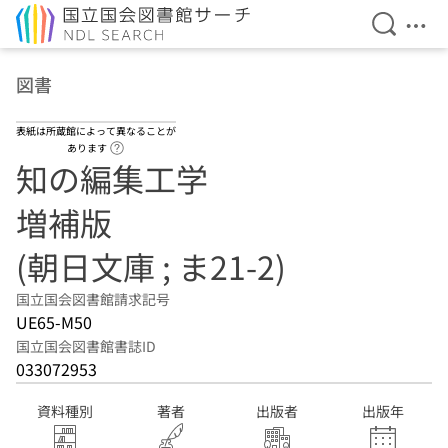
検索を開
メニ
本文へ移動
図書
表紙は所蔵館によって異なることが
ヘルプページへのリンク
あります
知の編集工学
増補版
(朝日文庫 ; ま21-2)
国立国会図書館請求記号
UE65-M50
国立国会図書館書誌ID
033072953
資料種別
著者
出版者
出版年