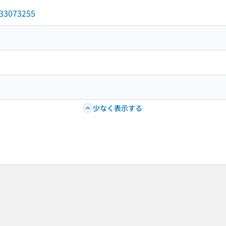
/033073255
少なく表示する