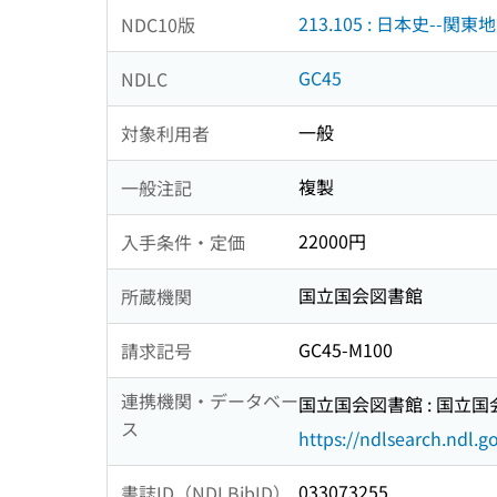
213.105 : 日本史--関東
NDC10版
GC45
NDLC
一般
対象利用者
複製
一般注記
22000円
入手条件・定価
国立国会図書館
所蔵機関
GC45-M100
請求記号
連携機関・データベー
国立国会図書館 : 国立
ス
https://ndlsearch.ndl.go
033073255
書誌ID（NDLBibID）