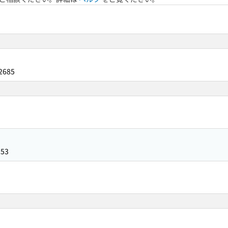
2685
253