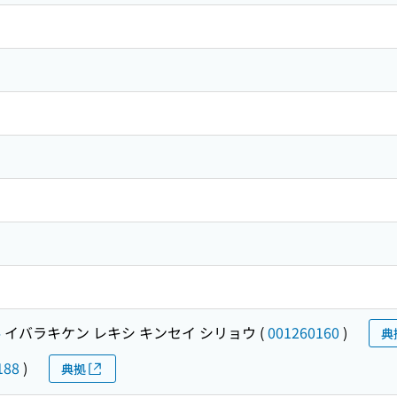
料
イバラキケン レキシ キンセイ シリョウ
(
001260160
)
典
188
)
典拠