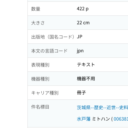
422 p
数量
22 cm
大きさ
JP
出版地（国名コード）
jpn
本文の言語コード
テキスト
表現種別
機器不用
機器種別
冊子
キャリア種別
件名標目
茨城県--歴史--近世--史
水戸藩
ミトハン
(
00638