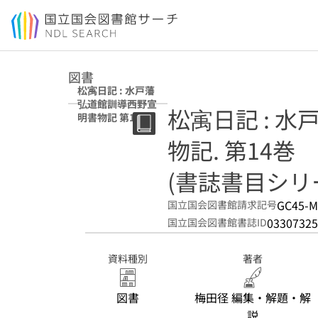
本文へ移動
図書
松㝢日記 : 水戸藩
弘道館訓導西野宣
松㝢日記 : 
明書物記 第14巻
(書誌書目シリー
物記. 第14巻
ズ ; 120)
(書誌書目シリーズ
GC45-M
国立国会図書館請求記号
03307325
国立国会図書館書誌ID
資料種別
著者
図書
梅田径 編集・解題・解
説