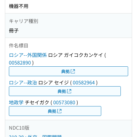
機器不用
キャリア種別
冊子
件名標目
ロシア--外国関係
ロシア ガイコクカンケイ
(
00582890
)
典拠
ロシア--政治
ロシア セイジ
(
00582964
)
典拠
地政学
チセイガク
(
00573080
)
典拠
NDC10版