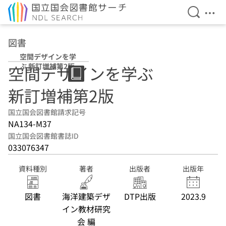
検索を開
メニ
本文へ移動
図書
空間デザインを学
ぶ 新訂増補第2版
空間デザインを学ぶ
新訂増補第2版
国立国会図書館請求記号
NA134-M37
国立国会図書館書誌ID
033076347
資料種別
著者
出版者
出版年
図書
海洋建築デザ
DTP出版
2023.9
イン教材研究
会 編