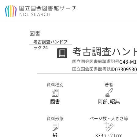
本文へ移動
図書
考古調査ハンドブ
考古調査ハンド
ック 24
G43-M1
国立国会図書館請求記号
03309530
国立国会図書館書誌ID
資料種別
著者
図書
阿部, 昭典
資料形態
ページ数・大きさ等
紙
333p ; 21cm