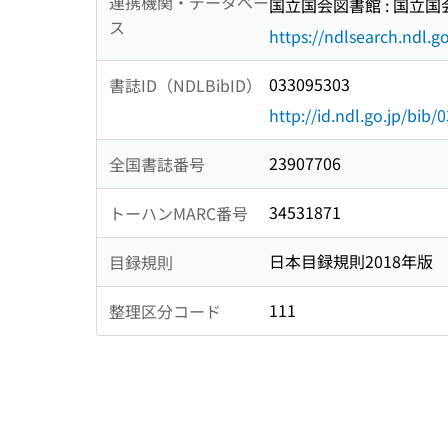
連携機関・データベー
国立国会図書館 : 国立
ス
https://ndlsearch.ndl.go
033095303
書誌ID（NDLBibID）
http://id.ndl.go.jp/bib
23907706
全国書誌番号
34531871
トーハンMARC番号
日本目録規則2018年版
目録規則
111
整理区分コード