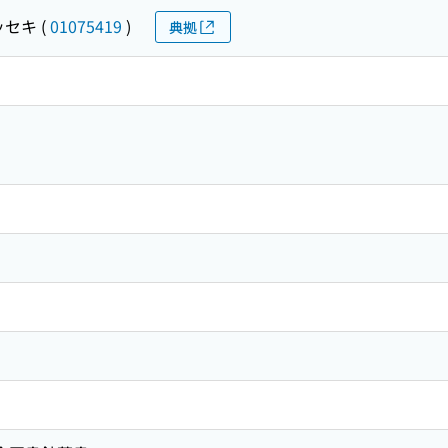
ッセキ
(
01075419
)
典拠