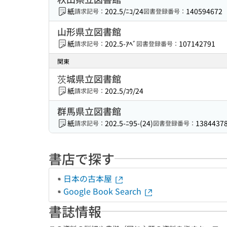
紙
202.5/ﾆｺ/24
140594672
請求記号：
図書登録番号：
山形県立図書館
紙
202.5-ｱﾍﾞ
107142791
請求記号：
図書登録番号：
関東
茨城県立図書館
紙
202.5/ｺｳ/24
請求記号：
群馬県立図書館
紙
202.5-ﾆ95-(24)
1384437
請求記号：
図書登録番号：
書店で探す
日本の古本屋
Google Book Search
書誌情報