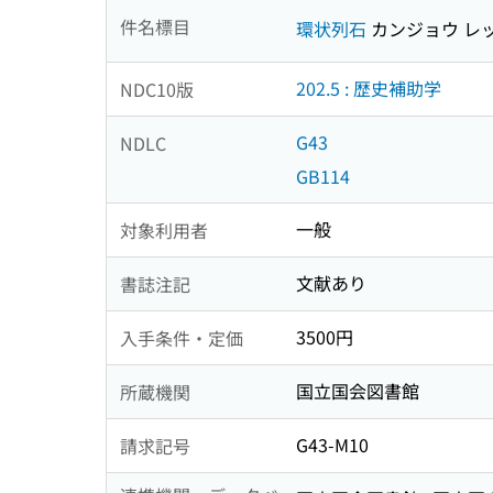
件名標目
環状列石
カンジョウ レ
202.5 : 歴史補助学
NDC10版
G43
NDLC
GB114
一般
対象利用者
文献あり
書誌注記
3500円
入手条件・定価
国立国会図書館
所蔵機関
G43-M10
請求記号