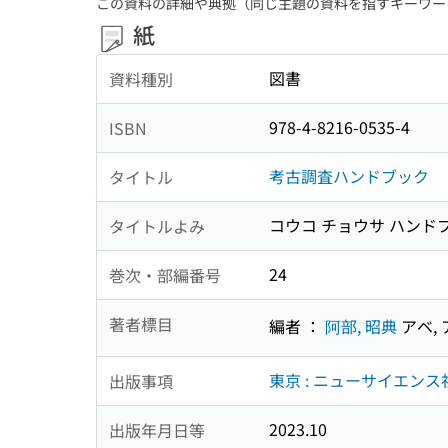
この資料の詳細や典拠（同じ主題の資料を指すキーワー
紙
図書
資料種別
978-4-8216-0535-4
ISBN
考古調査ハンドブック
タイトル
コウコ チョウサ ハンド
タイトルよみ
24
巻次・部編番号
著者標目
編者 ：
阿部, 昭典
アベ,
東京 : ニューサイエンス社
出版事項
2023.10
出版年月日等