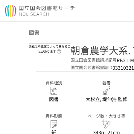
本文へ移動
図書
朝倉農学大系. 
表紙は所蔵館によって異なるこ
ヘルプページへのリンク
とがあります
RB21-M
国立国会図書館請求記号
03310321
国立国会図書館書誌ID
資料種別
著者
図書
大杉立, 堤伸浩 監修
資料形態
ページ数・大きさ等
紙
343p ; 21cm