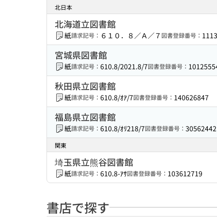
北日本
北海道立図書館
紙
６１０．８／Ａ／７
111
請求記号：
図書登録番号：
宮城県図書館
紙
610.8/2021.8/7
1012555
請求記号：
図書登録番号：
秋田県立図書館
紙
610.8/ｵｱ/7
140626847
請求記号：
図書登録番号：
福島県立図書館
紙
610.8/ｵﾘ218/7
30562442
請求記号：
図書登録番号：
関東
埼玉県立熊谷図書館
紙
610.8-ｱｻ
103612719
請求記号：
図書登録番号：
書店で探す