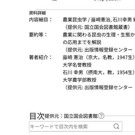
資料詳細
内容細目：
農業昆虫学 / 藤崎憲治, 石川幸男 
（提供元: 国立国会図書館蔵書）
要約等：
農業に関わる昆虫の生理・生態か
の応用までを解説
（提供元: 出版情報登録センター（
著者紹介：
藤崎 憲治（京大，名教，1947生
大学名誉教授
石川 幸男（摂南大，教，1954生
大学農学部教授
（提供元: 出版情報登録センター（
目次
提供元：国立国会図書館
ヘルプページへ
キーワ