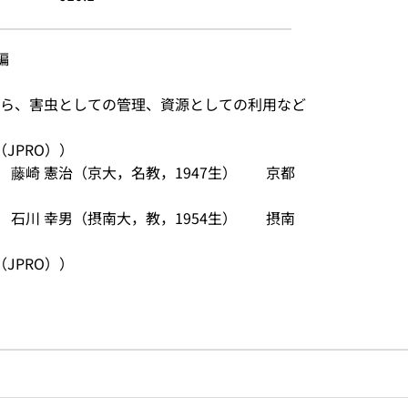
編
ら、害虫としての管理、資源としての利用など
JPRO））
） 藤崎 憲治（京大，名教，1947生）　　京都
） 石川 幸男（摂南大，教，1954生）　　摂南
JPRO））
のリンク
ードで目次内を検索