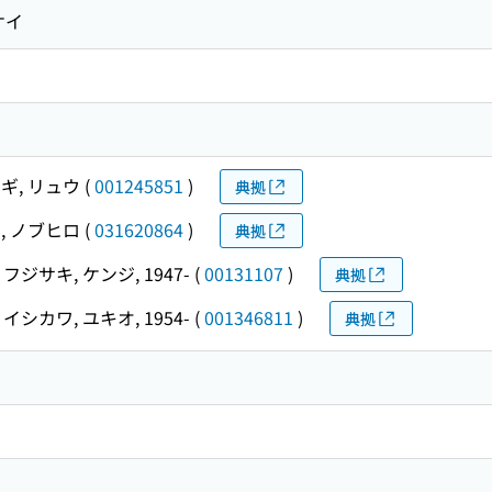
ケイ
ギ, リュウ
(
001245851
)
典拠
, ノブヒロ
(
031620864
)
典拠
フジサキ, ケンジ, 1947-
(
00131107
)
典拠
イシカワ, ユキオ, 1954-
(
001346811
)
典拠